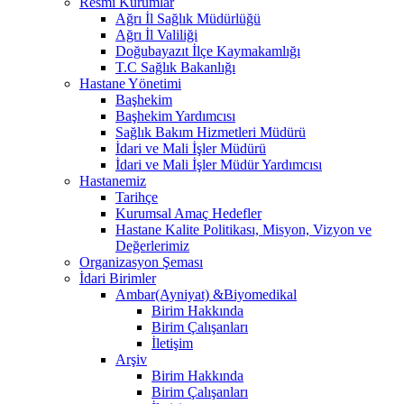
Resmi Kurumlar
Ağrı İl Sağlık Müdürlüğü
Ağrı İl Valiliği
Doğubayazıt İlçe Kaymakamlığı
T.C Sağlık Bakanlığı
Hastane Yönetimi
Başhekim
Başhekim Yardımcısı
Sağlık Bakım Hizmetleri Müdürü
İdari ve Mali İşler Müdürü
İdari ve Mali İşler Müdür Yardımcısı
Hastanemiz
Tarihçe
Kurumsal Amaç Hedefler
Hastane Kalite Politikası, Misyon, Vizyon ve
Değerlerimiz
Organizasyon Şeması
İdari Birimler
Ambar(Ayniyat) &Biyomedikal
Birim Hakkında
Birim Çalışanları
İletişim
Arşiv
Birim Hakkında
Birim Çalışanları