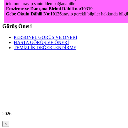
telefonu arayıp santralden bağlanabilir
Emzirme ve Danışma Birimi Dâhili no:10319
Gebe Okulu Dâhili No
:
10126
arayıp gerekli bilgiler hakkında bilgil
Görüş Öneri
PERSONEL GÖRÜŞ VE ÖNERİ
HASTA GÖRÜŞ VE ÖNERİ
TEMİZLİK DEĞERLENDİRME
2026
×