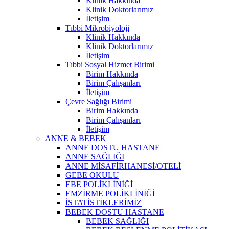
Klinik Hakkında
Klinik Doktorlarımız
İletişim
Tıbbi Mikrobiyoloji
Klinik Hakkında
Klinik Doktorlarımız
İletişim
Tıbbi Sosyal Hizmet Birimi
Birim Hakkında
Birim Çalışanları
İletişim
Çevre Sağlığı Birimi
Birim Hakkında
Birim Çalışanları
İletişim
ANNE & BEBEK
ANNE DOSTU HASTANE
ANNE SAĞLIĞI
ANNE MİSAFİRHANESİ/OTELİ
GEBE OKULU
EBE POLİKLİNİĞİ
EMZİRME POLİKLİNİĞİ
İSTATİSTİKLERİMİZ
BEBEK DOSTU HASTANE
BEBEK SAĞLIĞI