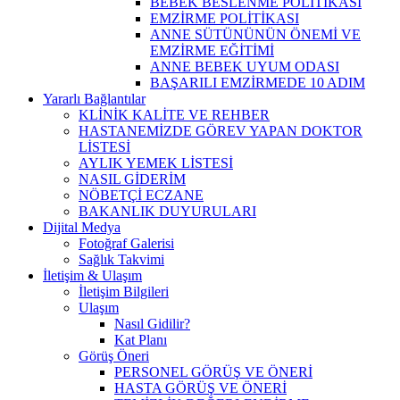
BEBEK BESLENME POLİTİKASI
EMZİRME POLİTİKASI
ANNE SÜTÜNÜNÜN ÖNEMİ VE
EMZİRME EĞİTİMİ
ANNE BEBEK UYUM ODASI
BAŞARILI EMZİRMEDE 10 ADIM
Yararlı Bağlantılar
KLİNİK KALİTE VE REHBER
HASTANEMİZDE GÖREV YAPAN DOKTOR
LİSTESİ
AYLIK YEMEK LİSTESİ
NASIL GİDERİM
NÖBETÇİ ECZANE
BAKANLIK DUYURULARI
Dijital Medya
Fotoğraf Galerisi
Sağlık Takvimi
İletişim & Ulaşım
İletişim Bilgileri
Ulaşım
Nasıl Gidilir?
Kat Planı
Görüş Öneri
PERSONEL GÖRÜŞ VE ÖNERİ
HASTA GÖRÜŞ VE ÖNERİ