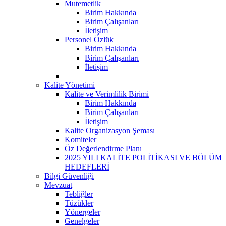
Mutemetlik
Birim Hakkında
Birim Çalışanları
İletişim
Personel Özlük
Birim Hakkında
Birim Çalışanları
İletişim
Kalite Yönetimi
Kalite ve Verimlilik Birimi
Birim Hakkında
Birim Çalışanları
İletişim
Kalite Organizasyon Şeması
Komiteler
Öz Değerlendirme Planı
2025 YILI KALİTE POLİTİKASI VE BÖLÜM
HEDEFLERİ
Bilgi Güvenliği
Mevzuat
Tebliğler
Tüzükler
Yönergeler
Genelgeler