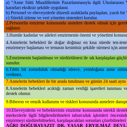
a) “Anne Sütü Muadillerinin Pazarlanmasıyla ilgili Uluslararası
kararları eksiksiz şekilde uygulanır.
b) Personel ve ebeveynlerle düzenli aralıklarla paylaşılan, yazılı bir
c) Sürekli izleme ve veri yönetim sistemleri kurulur.
2.
Personelin emzirme konusunda annelere destek olmak için gereken
sağlanır.
3.
Hamile kadınlar ve aileleri emzirmenin önemi ve yönetimi konusund
4.
Annelerin bebekleri ile doğar doğmaz en kısa sürede ten-ten
emzirmeye başlaması ve temasın kesintisiz şekilde sürmesi için anne
5.
Emzirmenin başlatılması ve sürdürülmesi ile sık karşılaşılan güçl
sunulur.
6.
Tıbbi bir zorunluluk olmadığı sürece, yenidoğana anne sütü
verilmez.
7.
Annelerin bebekleri ile bir arada tutulması ve günün 24 saati aynı
8.
Annelerin bebekleri acıktığı zaman verdiği işaretleri tanıması
destek olunur.
9.
Biberon ve emzik kullanımı ve riskleri konusunda annelere danışma
10.
Ebeveynlerin ve bebeklerinin emzirme konusunda sürekli destek
merkezlerle ilgili bilgilendirilmeleri taburculuk işlemleri öncesind
emzirmeyi sürdürebilmeleri, karşılaşacakları sorunları çözebilmeleri 
AĞRI DOĞUBAYAZIT DR. YAŞAR ERYILMAZ DEVLET 