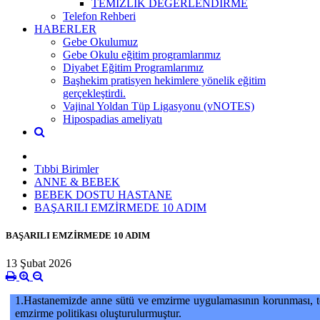
TEMİZLİK DEĞERLENDİRME
Telefon Rehberi
HABERLER
Gebe Okulumuz
Gebe Okulu eğitim programlarımız
Diyabet Eğitim Programlarımız
Başhekim pratisyen hekimlere yönelik eğitim
gerçekleştirdi.
Vajinal Yoldan Tüp Ligasyonu (vNOTES)
Hipospadias ameliyatı
Tıbbi Birimler
ANNE & BEBEK
BEBEK DOSTU HASTANE
BAŞARILI EMZİRMEDE 10 ADIM
BAŞARILI EMZİRMEDE 10 ADIM
13 Şubat 2026
1.
Hastanemizde anne sütü ve emzirme uygulamasının korunması, te
emzirme politikası oluşturulurmuştur.