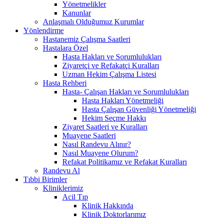
Yönetmelikler
Kanunlar
Anlaşmalı Olduğumuz Kurumlar
Yönlendirme
Hastanemiz Çalışma Saatleri
Hastalara Özel
Hasta Hakları ve Sorumlulukları
Ziyaretçi ve Refakatçi Kuralları
Uzman Hekim Çalışma Listesi
Hasta Rehberi
Hasta- Çalışan Hakları ve Sorumlulukları
Hasta Hakları Yönetmeliği
Hasta Çalışan Güvenliği Yönetmeliği
Hekim Seçme Hakkı
Ziyaret Saatleri ve Kuralları
Muayene Saatleri
Nasıl Randevu Alınır?
Nasıl Muayene Olurum?
Refakat Politikamız ve Refakat Kuralları
Randevu Al
Tıbbi Birimler
Kliniklerimiz
Acil Tıp
Klinik Hakkında
Klinik Doktorlarımız