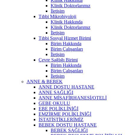
Klinik Hakkında
Klinik Doktorlarımız
İletişim
Tıbbi Mikrobiyoloji
Klinik Hakkında
Klinik Doktorlarımız
İletişim
Tıbbi Sosyal Hizmet Birimi
Birim Hakkında
Birim Çalışanları
İletişim
Çevre Sağlığı Birimi
Birim Hakkında
Birim Çalışanları
İletişim
ANNE & BEBEK
ANNE DOSTU HASTANE
ANNE SAĞLIĞI
ANNE MİSAFİRHANESİ/OTELİ
GEBE OKULU
EBE POLİKLİNİĞİ
EMZİRME POLİKLİNİĞİ
İSTATİSTİKLERİMİZ
BEBEK DOSTU HASTANE
BEBEK SAĞLIĞI