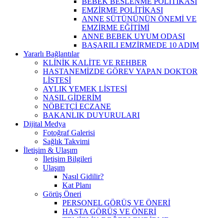
BEBEK BESLENME POLİTİKASI
EMZİRME POLİTİKASI
ANNE SÜTÜNÜNÜN ÖNEMİ VE
EMZİRME EĞİTİMİ
ANNE BEBEK UYUM ODASI
BAŞARILI EMZİRMEDE 10 ADIM
Yararlı Bağlantılar
KLİNİK KALİTE VE REHBER
HASTANEMİZDE GÖREV YAPAN DOKTOR
LİSTESİ
AYLIK YEMEK LİSTESİ
NASIL GİDERİM
NÖBETÇİ ECZANE
BAKANLIK DUYURULARI
Dijital Medya
Fotoğraf Galerisi
Sağlık Takvimi
İletişim & Ulaşım
İletişim Bilgileri
Ulaşım
Nasıl Gidilir?
Kat Planı
Görüş Öneri
PERSONEL GÖRÜŞ VE ÖNERİ
HASTA GÖRÜŞ VE ÖNERİ