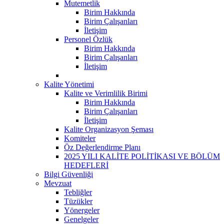
Mutemetlik
Birim Hakkında
Birim Çalışanları
İletişim
Personel Özlük
Birim Hakkında
Birim Çalışanları
İletişim
Kalite Yönetimi
Kalite ve Verimlilik Birimi
Birim Hakkında
Birim Çalışanları
İletişim
Kalite Organizasyon Şeması
Komiteler
Öz Değerlendirme Planı
2025 YILI KALİTE POLİTİKASI VE BÖLÜM
HEDEFLERİ
Bilgi Güvenliği
Mevzuat
Tebliğler
Tüzükler
Yönergeler
Genelgeler