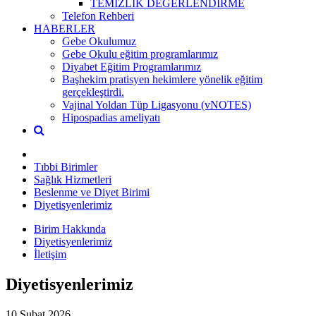
TEMİZLİK DEĞERLENDİRME
Telefon Rehberi
HABERLER
Gebe Okulumuz
Gebe Okulu eğitim programlarımız
Diyabet Eğitim Programlarımız
Başhekim pratisyen hekimlere yönelik eğitim
gerçekleştirdi.
Vajinal Yoldan Tüp Ligasyonu (vNOTES)
Hipospadias ameliyatı
Tıbbi Birimler
Sağlık Hizmetleri
Beslenme ve Diyet Birimi
Diyetisyenlerimiz
Birim Hakkında
Diyetisyenlerimiz
İletişim
Diyetisyenlerimiz
10 Şubat 2026