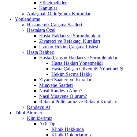
Yönetmelikler
Kanunlar
Anlaşmalı Olduğumuz Kurumlar
Yönlendirme
Hastanemiz Çalışma Saatleri
Hastalara Özel
Hasta Hakları ve Sorumlulukları
Ziyaretçi ve Refakatçi Kuralları
Uzman Hekim Çalışma Listesi
Hasta Rehberi
Hasta- Çalışan Hakları ve Sorumlulukları
Hasta Hakları Yönetmeliği
Hasta Çalışan Güvenliği Yönetmeliği
Hekim Seçme Hakkı
Ziyaret Saatleri ve Kuralları
Muayene Saatleri
Nasıl Randevu Alınır?
Nasıl Muayene Olurum?
Refakat Politikamız ve Refakat Kuralları
Randevu Al
Tıbbi Birimler
Kliniklerimiz
Acil Tıp
Klinik Hakkında
Klinik Doktorlarımız