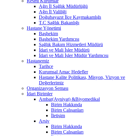
Resmi Kurumlar
Ağrı İl Sağlık Müdürlüğü
Ağrı İl Valiliği
Doğubayazıt İlçe Kaymakamlığı
T.C Sağlık Bakanlığı
Hastane Yönetimi
Başhekim
Başhekim Yardımcısı
Sağlık Bakım Hizmetleri Müdürü
İdari ve Mali İşler Müdürü
İdari ve Mali İşler Müdür Yardımcısı
Hastanemiz
Tarihçe
Kurumsal Amaç Hedefler
Hastane Kalite Politikası, Misyon, Vizyon ve
Değerlerimiz
Organizasyon Şeması
İdari Birimler
Ambar(Ayniyat) &Biyomedikal
Birim Hakkında
Birim Çalışanları
İletişim
Arşiv
Birim Hakkında
Birim Çalışanları