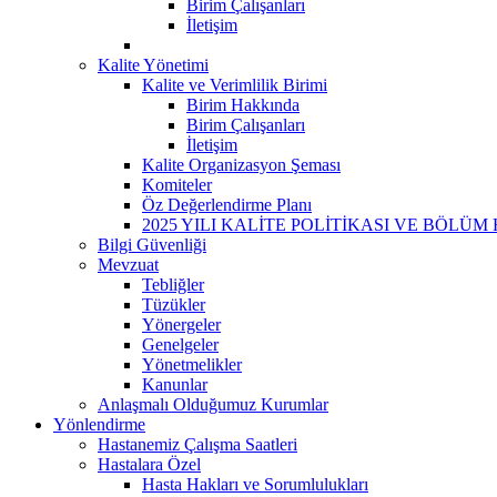
Birim Çalışanları
İletişim
Kalite Yönetimi
Kalite ve Verimlilik Birimi
Birim Hakkında
Birim Çalışanları
İletişim
Kalite Organizasyon Şeması
Komiteler
Öz Değerlendirme Planı
2025 YILI KALİTE POLİTİKASI VE BÖLÜM
Bilgi Güvenliği
Mevzuat
Tebliğler
Tüzükler
Yönergeler
Genelgeler
Yönetmelikler
Kanunlar
Anlaşmalı Olduğumuz Kurumlar
Yönlendirme
Hastanemiz Çalışma Saatleri
Hastalara Özel
Hasta Hakları ve Sorumlulukları