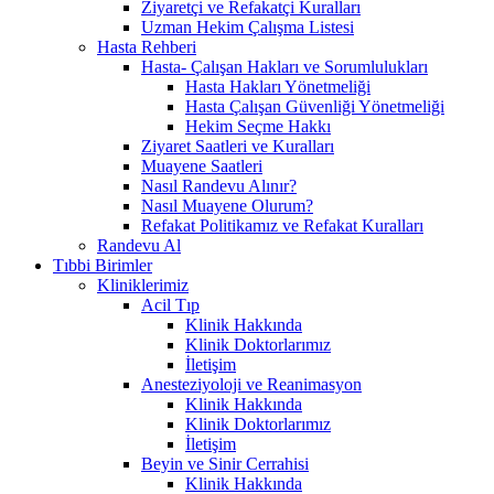
Ziyaretçi ve Refakatçi Kuralları
Uzman Hekim Çalışma Listesi
Hasta Rehberi
Hasta- Çalışan Hakları ve Sorumlulukları
Hasta Hakları Yönetmeliği
Hasta Çalışan Güvenliği Yönetmeliği
Hekim Seçme Hakkı
Ziyaret Saatleri ve Kuralları
Muayene Saatleri
Nasıl Randevu Alınır?
Nasıl Muayene Olurum?
Refakat Politikamız ve Refakat Kuralları
Randevu Al
Tıbbi Birimler
Kliniklerimiz
Acil Tıp
Klinik Hakkında
Klinik Doktorlarımız
İletişim
Anesteziyoloji ve Reanimasyon
Klinik Hakkında
Klinik Doktorlarımız
İletişim
Beyin ve Sinir Cerrahisi
Klinik Hakkında