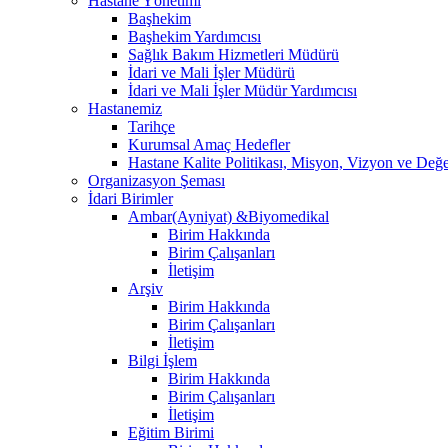
Hastane Yönetimi
Başhekim
Başhekim Yardımcısı
Sağlık Bakım Hizmetleri Müdürü
İdari ve Mali İşler Müdürü
İdari ve Mali İşler Müdür Yardımcısı
Hastanemiz
Tarihçe
Kurumsal Amaç Hedefler
Hastane Kalite Politikası, Misyon, Vizyon ve Değe
Organizasyon Şeması
İdari Birimler
Ambar(Ayniyat) &Biyomedikal
Birim Hakkında
Birim Çalışanları
İletişim
Arşiv
Birim Hakkında
Birim Çalışanları
İletişim
Bilgi İşlem
Birim Hakkında
Birim Çalışanları
İletişim
Eğitim Birimi