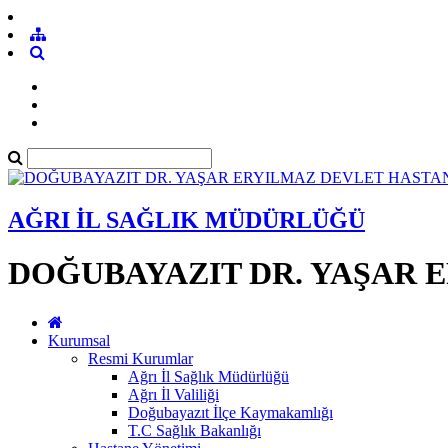
AĞRI İL SAĞLIK MÜDÜRLÜĞÜ
DOĞUBAYAZIT DR. YAŞAR 
Kurumsal
Resmi Kurumlar
Ağrı İl Sağlık Müdürlüğü
Ağrı İl Valiliği
Doğubayazıt İlçe Kaymakamlığı
T.C Sağlık Bakanlığı