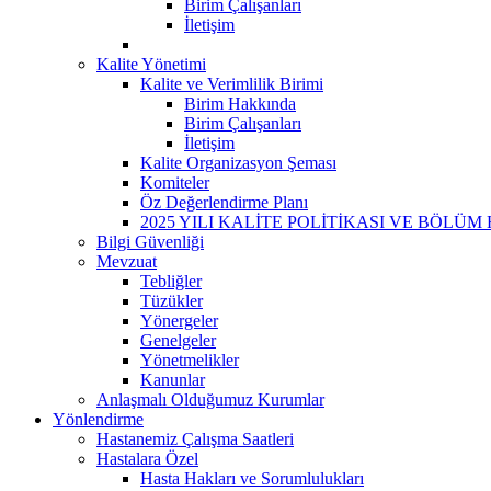
Birim Çalışanları
İletişim
Kalite Yönetimi
Kalite ve Verimlilik Birimi
Birim Hakkında
Birim Çalışanları
İletişim
Kalite Organizasyon Şeması
Komiteler
Öz Değerlendirme Planı
2025 YILI KALİTE POLİTİKASI VE BÖLÜM
Bilgi Güvenliği
Mevzuat
Tebliğler
Tüzükler
Yönergeler
Genelgeler
Yönetmelikler
Kanunlar
Anlaşmalı Olduğumuz Kurumlar
Yönlendirme
Hastanemiz Çalışma Saatleri
Hastalara Özel
Hasta Hakları ve Sorumlulukları