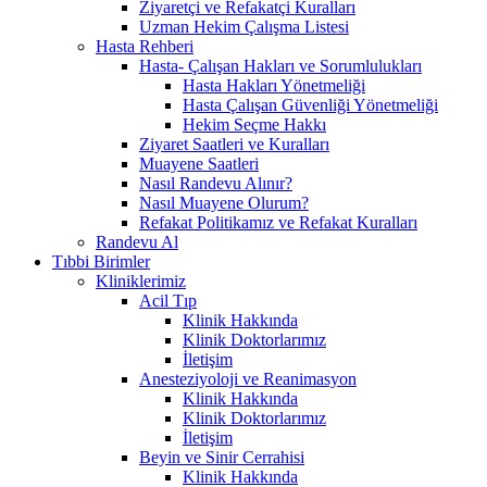
Ziyaretçi ve Refakatçi Kuralları
Uzman Hekim Çalışma Listesi
Hasta Rehberi
Hasta- Çalışan Hakları ve Sorumlulukları
Hasta Hakları Yönetmeliği
Hasta Çalışan Güvenliği Yönetmeliği
Hekim Seçme Hakkı
Ziyaret Saatleri ve Kuralları
Muayene Saatleri
Nasıl Randevu Alınır?
Nasıl Muayene Olurum?
Refakat Politikamız ve Refakat Kuralları
Randevu Al
Tıbbi Birimler
Kliniklerimiz
Acil Tıp
Klinik Hakkında
Klinik Doktorlarımız
İletişim
Anesteziyoloji ve Reanimasyon
Klinik Hakkında
Klinik Doktorlarımız
İletişim
Beyin ve Sinir Cerrahisi
Klinik Hakkında