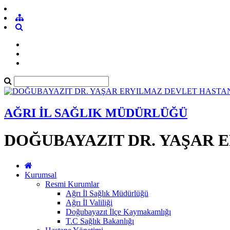
AĞRI İL SAĞLIK MÜDÜRLÜĞÜ
DOĞUBAYAZIT DR. YAŞAR 
Kurumsal
Resmi Kurumlar
Ağrı İl Sağlık Müdürlüğü
Ağrı İl Valiliği
Doğubayazıt İlçe Kaymakamlığı
T.C Sağlık Bakanlığı