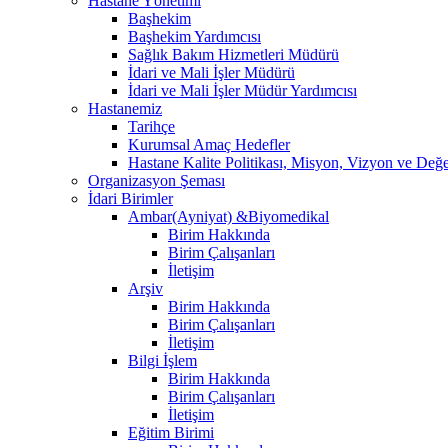
Hastane Yönetimi
Başhekim
Başhekim Yardımcısı
Sağlık Bakım Hizmetleri Müdürü
İdari ve Mali İşler Müdürü
İdari ve Mali İşler Müdür Yardımcısı
Hastanemiz
Tarihçe
Kurumsal Amaç Hedefler
Hastane Kalite Politikası, Misyon, Vizyon ve Değe
Organizasyon Şeması
İdari Birimler
Ambar(Ayniyat) &Biyomedikal
Birim Hakkında
Birim Çalışanları
İletişim
Arşiv
Birim Hakkında
Birim Çalışanları
İletişim
Bilgi İşlem
Birim Hakkında
Birim Çalışanları
İletişim
Eğitim Birimi