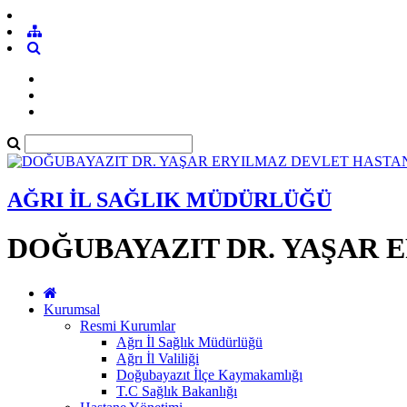
AĞRI İL SAĞLIK MÜDÜRLÜĞÜ
DOĞUBAYAZIT DR. YAŞAR 
Kurumsal
Resmi Kurumlar
Ağrı İl Sağlık Müdürlüğü
Ağrı İl Valiliği
Doğubayazıt İlçe Kaymakamlığı
T.C Sağlık Bakanlığı