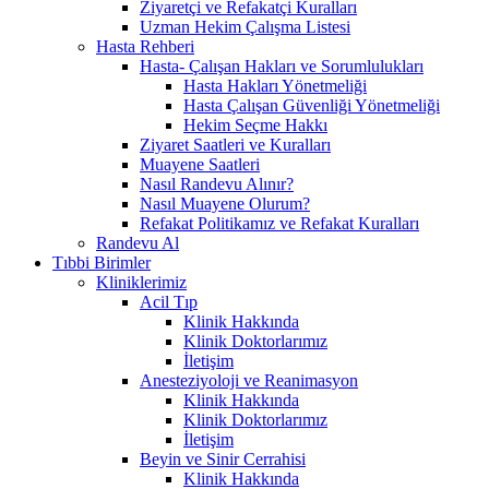
Ziyaretçi ve Refakatçi Kuralları
Uzman Hekim Çalışma Listesi
Hasta Rehberi
Hasta- Çalışan Hakları ve Sorumlulukları
Hasta Hakları Yönetmeliği
Hasta Çalışan Güvenliği Yönetmeliği
Hekim Seçme Hakkı
Ziyaret Saatleri ve Kuralları
Muayene Saatleri
Nasıl Randevu Alınır?
Nasıl Muayene Olurum?
Refakat Politikamız ve Refakat Kuralları
Randevu Al
Tıbbi Birimler
Kliniklerimiz
Acil Tıp
Klinik Hakkında
Klinik Doktorlarımız
İletişim
Anesteziyoloji ve Reanimasyon
Klinik Hakkında
Klinik Doktorlarımız
İletişim
Beyin ve Sinir Cerrahisi
Klinik Hakkında