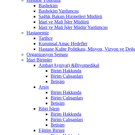
Hastane Yönetimi
Başhekim
Başhekim Yardımcısı
Sağlık Bakım Hizmetleri Müdürü
İdari ve Mali İşler Müdürü
İdari ve Mali İşler Müdür Yardımcısı
Hastanemiz
Tarihçe
Kurumsal Amaç Hedefler
Hastane Kalite Politikası, Misyon, Vizyon ve Değe
Organizasyon Şeması
İdari Birimler
Ambar(Ayniyat) &Biyomedikal
Birim Hakkında
Birim Çalışanları
İletişim
Arşiv
Birim Hakkında
Birim Çalışanları
İletişim
Bilgi İşlem
Birim Hakkında
Birim Çalışanları
İletişim
Eğitim Birimi