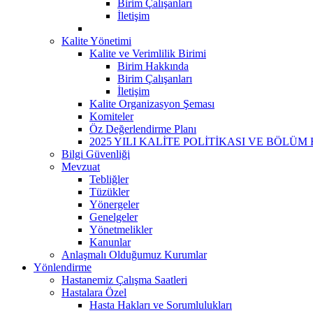
Birim Çalışanları
İletişim
Kalite Yönetimi
Kalite ve Verimlilik Birimi
Birim Hakkında
Birim Çalışanları
İletişim
Kalite Organizasyon Şeması
Komiteler
Öz Değerlendirme Planı
2025 YILI KALİTE POLİTİKASI VE BÖLÜM
Bilgi Güvenliği
Mevzuat
Tebliğler
Tüzükler
Yönergeler
Genelgeler
Yönetmelikler
Kanunlar
Anlaşmalı Olduğumuz Kurumlar
Yönlendirme
Hastanemiz Çalışma Saatleri
Hastalara Özel
Hasta Hakları ve Sorumlulukları