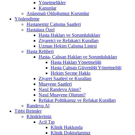
Yönetmelikler
Kanunlar
Anlaşmalı Olduğumuz Kurumlar
Yönlendirme
Hastanemiz Çalışma Saatleri
Hastalara Özel
Hasta Hakları ve Sorumlulukları
Ziyaretçi ve Refakatçi Kuralları
Uzman Hekim Çalışma Listesi
Hasta Rehberi
Hasta- Çalışan Hakları ve Sorumlulukları
Hasta Hakları Yönetmeliği
Hasta Çalışan Güvenliği Yönetmeliği
Hekim Seçme Hakkı
Ziyaret Saatleri ve Kuralları
Muayene Saatleri
Nasıl Randevu Alınır?
Nasıl Muayene Olurum?
Refakat Politikamız ve Refakat Kuralları
Randevu Al
Tıbbi Birimler
Kliniklerimiz
Acil Tıp
Klinik Hakkında
Klinik Doktorlarımız