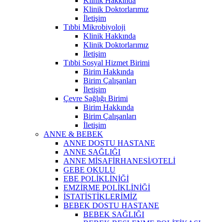
Klinik Hakkında
Klinik Doktorlarımız
İletişim
Tıbbi Mikrobiyoloji
Klinik Hakkında
Klinik Doktorlarımız
İletişim
Tıbbi Sosyal Hizmet Birimi
Birim Hakkında
Birim Çalışanları
İletişim
Çevre Sağlığı Birimi
Birim Hakkında
Birim Çalışanları
İletişim
ANNE & BEBEK
ANNE DOSTU HASTANE
ANNE SAĞLIĞI
ANNE MİSAFİRHANESİ/OTELİ
GEBE OKULU
EBE POLİKLİNİĞİ
EMZİRME POLİKLİNİĞİ
İSTATİSTİKLERİMİZ
BEBEK DOSTU HASTANE
BEBEK SAĞLIĞI