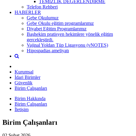
TEMİZLİK DEĞERLENDİRME
Telefon Rehberi
HABERLER
Gebe Okulumuz
Gebe Okulu eğitim programlarımız
Diyabet Eğitim Programlarımız
Başhekim pratisyen hekimlere yönelik eğitim
gerçekleştirdi.
Vajinal Yoldan Tüp Ligasyonu (vNOTES)
Hipospadias ameliyatı
Kurumsal
İdari Birimler
Güvenlik
Birim Çalışanları
Birim Hakkında
Birim Çalışanları
İletişim
Birim Çalışanları
02 Şubat 2026