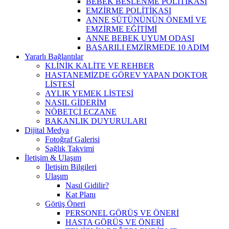
BEBEK BESLENME POLİTİKASI
EMZİRME POLİTİKASI
ANNE SÜTÜNÜNÜN ÖNEMİ VE
EMZİRME EĞİTİMİ
ANNE BEBEK UYUM ODASI
BAŞARILI EMZİRMEDE 10 ADIM
Yararlı Bağlantılar
KLİNİK KALİTE VE REHBER
HASTANEMİZDE GÖREV YAPAN DOKTOR
LİSTESİ
AYLIK YEMEK LİSTESİ
NASIL GİDERİM
NÖBETÇİ ECZANE
BAKANLIK DUYURULARI
Dijital Medya
Fotoğraf Galerisi
Sağlık Takvimi
İletişim & Ulaşım
İletişim Bilgileri
Ulaşım
Nasıl Gidilir?
Kat Planı
Görüş Öneri
PERSONEL GÖRÜŞ VE ÖNERİ
HASTA GÖRÜŞ VE ÖNERİ