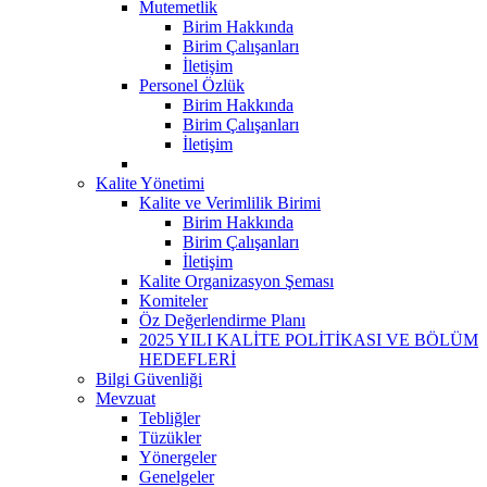
Mutemetlik
Birim Hakkında
Birim Çalışanları
İletişim
Personel Özlük
Birim Hakkında
Birim Çalışanları
İletişim
Kalite Yönetimi
Kalite ve Verimlilik Birimi
Birim Hakkında
Birim Çalışanları
İletişim
Kalite Organizasyon Şeması
Komiteler
Öz Değerlendirme Planı
2025 YILI KALİTE POLİTİKASI VE BÖLÜM
HEDEFLERİ
Bilgi Güvenliği
Mevzuat
Tebliğler
Tüzükler
Yönergeler
Genelgeler