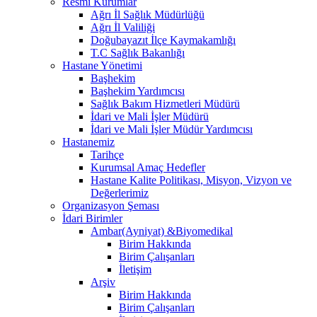
Resmi Kurumlar
Ağrı İl Sağlık Müdürlüğü
Ağrı İl Valiliği
Doğubayazıt İlçe Kaymakamlığı
T.C Sağlık Bakanlığı
Hastane Yönetimi
Başhekim
Başhekim Yardımcısı
Sağlık Bakım Hizmetleri Müdürü
İdari ve Mali İşler Müdürü
İdari ve Mali İşler Müdür Yardımcısı
Hastanemiz
Tarihçe
Kurumsal Amaç Hedefler
Hastane Kalite Politikası, Misyon, Vizyon ve
Değerlerimiz
Organizasyon Şeması
İdari Birimler
Ambar(Ayniyat) &Biyomedikal
Birim Hakkında
Birim Çalışanları
İletişim
Arşiv
Birim Hakkında
Birim Çalışanları