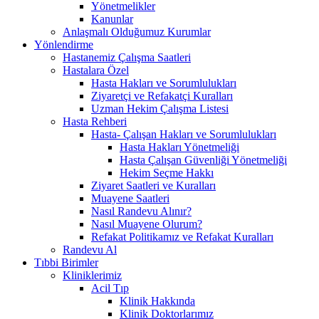
Yönetmelikler
Kanunlar
Anlaşmalı Olduğumuz Kurumlar
Yönlendirme
Hastanemiz Çalışma Saatleri
Hastalara Özel
Hasta Hakları ve Sorumlulukları
Ziyaretçi ve Refakatçi Kuralları
Uzman Hekim Çalışma Listesi
Hasta Rehberi
Hasta- Çalışan Hakları ve Sorumlulukları
Hasta Hakları Yönetmeliği
Hasta Çalışan Güvenliği Yönetmeliği
Hekim Seçme Hakkı
Ziyaret Saatleri ve Kuralları
Muayene Saatleri
Nasıl Randevu Alınır?
Nasıl Muayene Olurum?
Refakat Politikamız ve Refakat Kuralları
Randevu Al
Tıbbi Birimler
Kliniklerimiz
Acil Tıp
Klinik Hakkında
Klinik Doktorlarımız