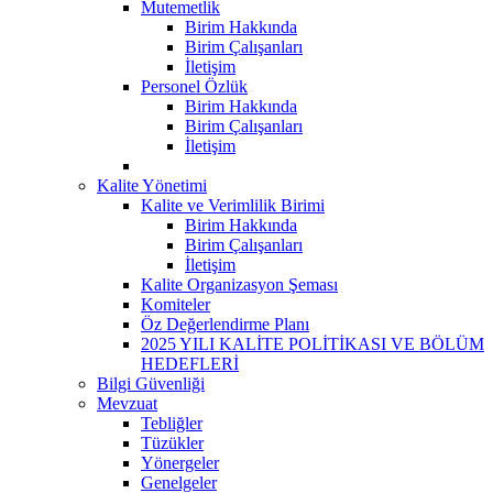
Mutemetlik
Birim Hakkında
Birim Çalışanları
İletişim
Personel Özlük
Birim Hakkında
Birim Çalışanları
İletişim
Kalite Yönetimi
Kalite ve Verimlilik Birimi
Birim Hakkında
Birim Çalışanları
İletişim
Kalite Organizasyon Şeması
Komiteler
Öz Değerlendirme Planı
2025 YILI KALİTE POLİTİKASI VE BÖLÜM
HEDEFLERİ
Bilgi Güvenliği
Mevzuat
Tebliğler
Tüzükler
Yönergeler
Genelgeler