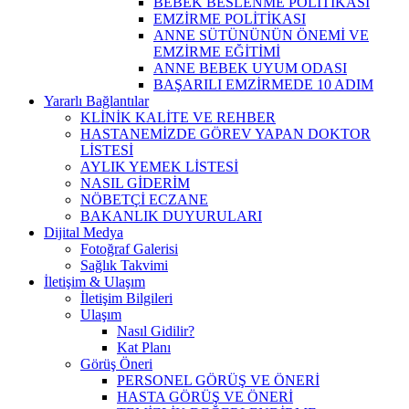
BEBEK BESLENME POLİTİKASI
EMZİRME POLİTİKASI
ANNE SÜTÜNÜNÜN ÖNEMİ VE
EMZİRME EĞİTİMİ
ANNE BEBEK UYUM ODASI
BAŞARILI EMZİRMEDE 10 ADIM
Yararlı Bağlantılar
KLİNİK KALİTE VE REHBER
HASTANEMİZDE GÖREV YAPAN DOKTOR
LİSTESİ
AYLIK YEMEK LİSTESİ
NASIL GİDERİM
NÖBETÇİ ECZANE
BAKANLIK DUYURULARI
Dijital Medya
Fotoğraf Galerisi
Sağlık Takvimi
İletişim & Ulaşım
İletişim Bilgileri
Ulaşım
Nasıl Gidilir?
Kat Planı
Görüş Öneri
PERSONEL GÖRÜŞ VE ÖNERİ
HASTA GÖRÜŞ VE ÖNERİ