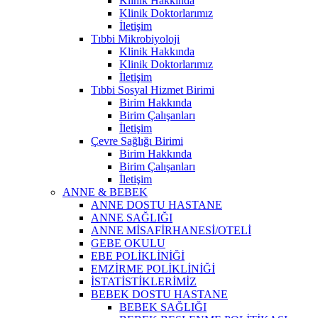
Klinik Hakkında
Klinik Doktorlarımız
İletişim
Tıbbi Mikrobiyoloji
Klinik Hakkında
Klinik Doktorlarımız
İletişim
Tıbbi Sosyal Hizmet Birimi
Birim Hakkında
Birim Çalışanları
İletişim
Çevre Sağlığı Birimi
Birim Hakkında
Birim Çalışanları
İletişim
ANNE & BEBEK
ANNE DOSTU HASTANE
ANNE SAĞLIĞI
ANNE MİSAFİRHANESİ/OTELİ
GEBE OKULU
EBE POLİKLİNİĞİ
EMZİRME POLİKLİNİĞİ
İSTATİSTİKLERİMİZ
BEBEK DOSTU HASTANE
BEBEK SAĞLIĞI