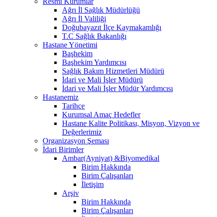
Resmi Kurumlar
Ağrı İl Sağlık Müdürlüğü
Ağrı İl Valiliği
Doğubayazıt İlçe Kaymakamlığı
T.C Sağlık Bakanlığı
Hastane Yönetimi
Başhekim
Başhekim Yardımcısı
Sağlık Bakım Hizmetleri Müdürü
İdari ve Mali İşler Müdürü
İdari ve Mali İşler Müdür Yardımcısı
Hastanemiz
Tarihçe
Kurumsal Amaç Hedefler
Hastane Kalite Politikası, Misyon, Vizyon ve
Değerlerimiz
Organizasyon Şeması
İdari Birimler
Ambar(Ayniyat) &Biyomedikal
Birim Hakkında
Birim Çalışanları
İletişim
Arşiv
Birim Hakkında
Birim Çalışanları