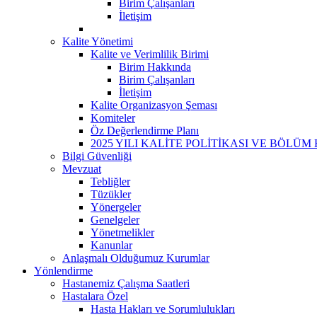
Birim Çalışanları
İletişim
Kalite Yönetimi
Kalite ve Verimlilik Birimi
Birim Hakkında
Birim Çalışanları
İletişim
Kalite Organizasyon Şeması
Komiteler
Öz Değerlendirme Planı
2025 YILI KALİTE POLİTİKASI VE BÖLÜM
Bilgi Güvenliği
Mevzuat
Tebliğler
Tüzükler
Yönergeler
Genelgeler
Yönetmelikler
Kanunlar
Anlaşmalı Olduğumuz Kurumlar
Yönlendirme
Hastanemiz Çalışma Saatleri
Hastalara Özel
Hasta Hakları ve Sorumlulukları