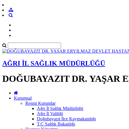
AĞRI İL SAĞLIK MÜDÜRLÜĞÜ
DOĞUBAYAZIT DR. YAŞAR 
Kurumsal
Resmi Kurumlar
Ağrı İl Sağlık Müdürlüğü
Ağrı İl Valiliği
Doğubayazıt İlçe Kaymakamlığı
T.C Sağlık Bakanlığı