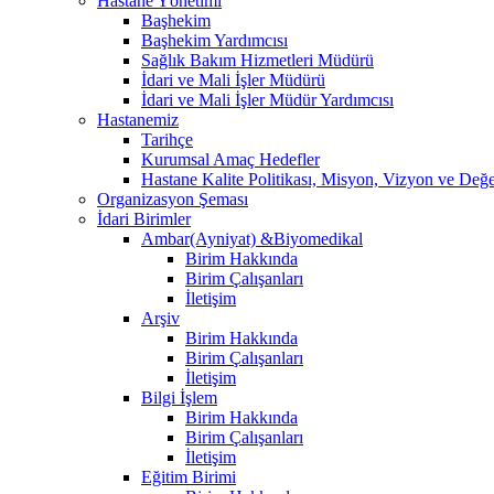
Hastane Yönetimi
Başhekim
Başhekim Yardımcısı
Sağlık Bakım Hizmetleri Müdürü
İdari ve Mali İşler Müdürü
İdari ve Mali İşler Müdür Yardımcısı
Hastanemiz
Tarihçe
Kurumsal Amaç Hedefler
Hastane Kalite Politikası, Misyon, Vizyon ve Değe
Organizasyon Şeması
İdari Birimler
Ambar(Ayniyat) &Biyomedikal
Birim Hakkında
Birim Çalışanları
İletişim
Arşiv
Birim Hakkında
Birim Çalışanları
İletişim
Bilgi İşlem
Birim Hakkında
Birim Çalışanları
İletişim
Eğitim Birimi