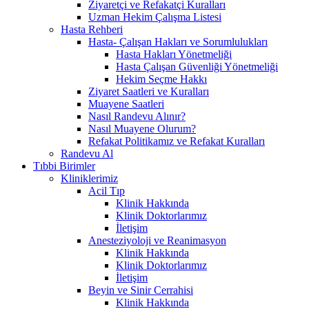
Ziyaretçi ve Refakatçi Kuralları
Uzman Hekim Çalışma Listesi
Hasta Rehberi
Hasta- Çalışan Hakları ve Sorumlulukları
Hasta Hakları Yönetmeliği
Hasta Çalışan Güvenliği Yönetmeliği
Hekim Seçme Hakkı
Ziyaret Saatleri ve Kuralları
Muayene Saatleri
Nasıl Randevu Alınır?
Nasıl Muayene Olurum?
Refakat Politikamız ve Refakat Kuralları
Randevu Al
Tıbbi Birimler
Kliniklerimiz
Acil Tıp
Klinik Hakkında
Klinik Doktorlarımız
İletişim
Anesteziyoloji ve Reanimasyon
Klinik Hakkında
Klinik Doktorlarımız
İletişim
Beyin ve Sinir Cerrahisi
Klinik Hakkında