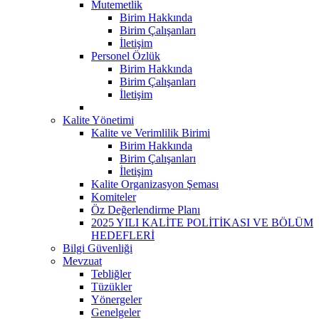
Mutemetlik
Birim Hakkında
Birim Çalışanları
İletişim
Personel Özlük
Birim Hakkında
Birim Çalışanları
İletişim
Kalite Yönetimi
Kalite ve Verimlilik Birimi
Birim Hakkında
Birim Çalışanları
İletişim
Kalite Organizasyon Şeması
Komiteler
Öz Değerlendirme Planı
2025 YILI KALİTE POLİTİKASI VE BÖLÜM
HEDEFLERİ
Bilgi Güvenliği
Mevzuat
Tebliğler
Tüzükler
Yönergeler
Genelgeler