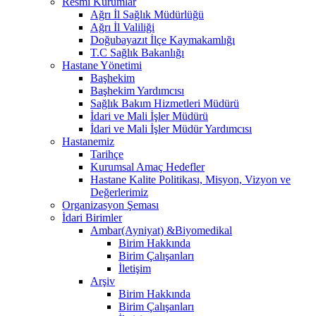
Resmi Kurumlar
Ağrı İl Sağlık Müdürlüğü
Ağrı İl Valiliği
Doğubayazıt İlçe Kaymakamlığı
T.C Sağlık Bakanlığı
Hastane Yönetimi
Başhekim
Başhekim Yardımcısı
Sağlık Bakım Hizmetleri Müdürü
İdari ve Mali İşler Müdürü
İdari ve Mali İşler Müdür Yardımcısı
Hastanemiz
Tarihçe
Kurumsal Amaç Hedefler
Hastane Kalite Politikası, Misyon, Vizyon ve
Değerlerimiz
Organizasyon Şeması
İdari Birimler
Ambar(Ayniyat) &Biyomedikal
Birim Hakkında
Birim Çalışanları
İletişim
Arşiv
Birim Hakkında
Birim Çalışanları