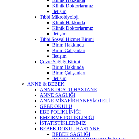
Klinik Hakkında
Klinik Doktorlarımız
İletişim
Tıbbi Mikrobiyoloji
Klinik Hakkında
Klinik Doktorlarımız
İletişim
Tıbbi Sosyal Hizmet Birimi
Birim Hakkında
Birim Çalışanları
İletişim
Çevre Sağlığı Birimi
Birim Hakkında
Birim Çalışanları
İletişim
ANNE & BEBEK
ANNE DOSTU HASTANE
ANNE SAĞLIĞI
ANNE MİSAFİRHANESİ/OTELİ
GEBE OKULU
EBE POLİKLİNİĞİ
EMZİRME POLİKLİNİĞİ
İSTATİSTİKLERİMİZ
BEBEK DOSTU HASTANE
BEBEK SAĞLIĞI