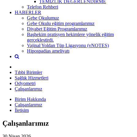
TEMİZLİK DEĞERLENDİRME
Telefon Rehberi
HABERLER
Gebe Okulumuz
Gebe Okulu eğitim programlarımız
Diyabet Eğitim Programlarımız
Başhekim pratisyen hekimlere yönelik eğitim
gerçekleştirdi.
Vajinal Yoldan Tüp Ligasyonu (vNOTES)
Hipospadias ameliyatı
Tıbbi Birimler
Sağlık Hizmetleri
Odyometri
Çalışanlarımız
Birim Hakkında
Çalışanlarımız
İletişim
Çalışanlarımız
30 Nisan 2026