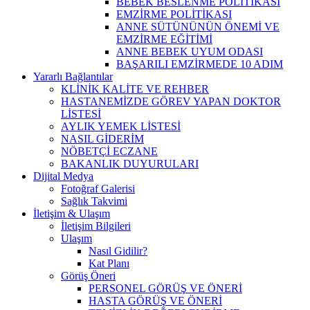
BEBEK BESLENME POLİTİKASI
EMZİRME POLİTİKASI
ANNE SÜTÜNÜNÜN ÖNEMİ VE
EMZİRME EĞİTİMİ
ANNE BEBEK UYUM ODASI
BAŞARILI EMZİRMEDE 10 ADIM
Yararlı Bağlantılar
KLİNİK KALİTE VE REHBER
HASTANEMİZDE GÖREV YAPAN DOKTOR
LİSTESİ
AYLIK YEMEK LİSTESİ
NASIL GİDERİM
NÖBETÇİ ECZANE
BAKANLIK DUYURULARI
Dijital Medya
Fotoğraf Galerisi
Sağlık Takvimi
İletişim & Ulaşım
İletişim Bilgileri
Ulaşım
Nasıl Gidilir?
Kat Planı
Görüş Öneri
PERSONEL GÖRÜŞ VE ÖNERİ
HASTA GÖRÜŞ VE ÖNERİ