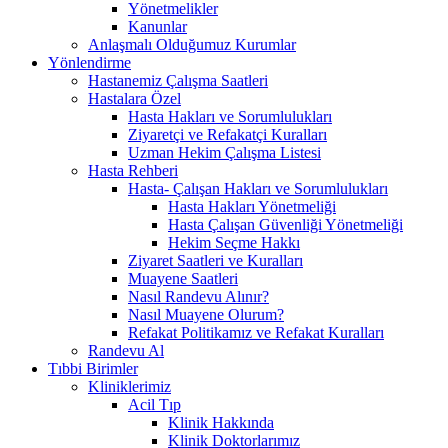
Yönetmelikler
Kanunlar
Anlaşmalı Olduğumuz Kurumlar
Yönlendirme
Hastanemiz Çalışma Saatleri
Hastalara Özel
Hasta Hakları ve Sorumlulukları
Ziyaretçi ve Refakatçi Kuralları
Uzman Hekim Çalışma Listesi
Hasta Rehberi
Hasta- Çalışan Hakları ve Sorumlulukları
Hasta Hakları Yönetmeliği
Hasta Çalışan Güvenliği Yönetmeliği
Hekim Seçme Hakkı
Ziyaret Saatleri ve Kuralları
Muayene Saatleri
Nasıl Randevu Alınır?
Nasıl Muayene Olurum?
Refakat Politikamız ve Refakat Kuralları
Randevu Al
Tıbbi Birimler
Kliniklerimiz
Acil Tıp
Klinik Hakkında
Klinik Doktorlarımız