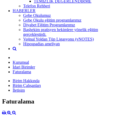
TEMİZLİK DEĞERLENDİRME
Telefon Rehberi
HABERLER
Gebe Okulumuz
Gebe Okulu eğitim programlarımız
Diyabet Eğitim Programlarımız
Başhekim pratisyen hekimlere yönelik eğitim
gerçekleştirdi.
Vajinal Yoldan Tüp Ligasyonu (vNOTES)
Hipospadias ameliyatı
Kurumsal
İdari Birimler
Faturalama
Birim Hakkında
Birim Çalışanları
İletişim
Faturalama