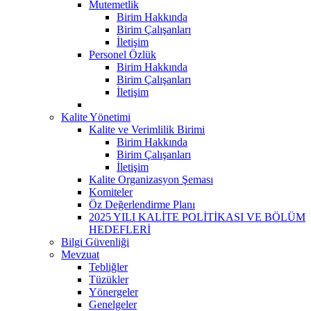
Mutemetlik
Birim Hakkında
Birim Çalışanları
İletişim
Personel Özlük
Birim Hakkında
Birim Çalışanları
İletişim
Kalite Yönetimi
Kalite ve Verimlilik Birimi
Birim Hakkında
Birim Çalışanları
İletişim
Kalite Organizasyon Şeması
Komiteler
Öz Değerlendirme Planı
2025 YILI KALİTE POLİTİKASI VE BÖLÜM
HEDEFLERİ
Bilgi Güvenliği
Mevzuat
Tebliğler
Tüzükler
Yönergeler
Genelgeler