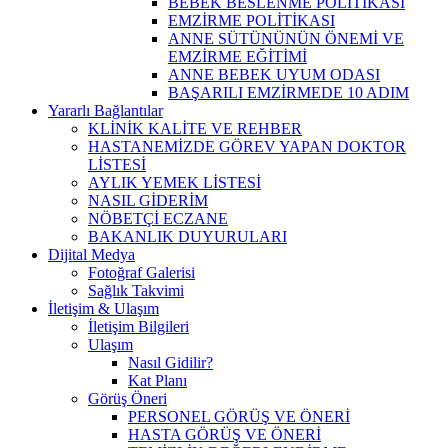
BEBEK BESLENME POLİTİKASI
EMZİRME POLİTİKASI
ANNE SÜTÜNÜNÜN ÖNEMİ VE
EMZİRME EĞİTİMİ
ANNE BEBEK UYUM ODASI
BAŞARILI EMZİRMEDE 10 ADIM
Yararlı Bağlantılar
KLİNİK KALİTE VE REHBER
HASTANEMİZDE GÖREV YAPAN DOKTOR
LİSTESİ
AYLIK YEMEK LİSTESİ
NASIL GİDERİM
NÖBETÇİ ECZANE
BAKANLIK DUYURULARI
Dijital Medya
Fotoğraf Galerisi
Sağlık Takvimi
İletişim & Ulaşım
İletişim Bilgileri
Ulaşım
Nasıl Gidilir?
Kat Planı
Görüş Öneri
PERSONEL GÖRÜŞ VE ÖNERİ
HASTA GÖRÜŞ VE ÖNERİ