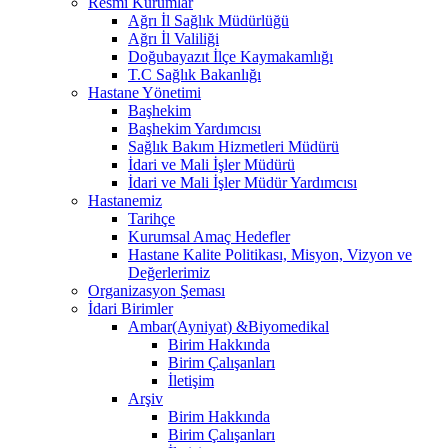
Resmi Kurumlar
Ağrı İl Sağlık Müdürlüğü
Ağrı İl Valiliği
Doğubayazıt İlçe Kaymakamlığı
T.C Sağlık Bakanlığı
Hastane Yönetimi
Başhekim
Başhekim Yardımcısı
Sağlık Bakım Hizmetleri Müdürü
İdari ve Mali İşler Müdürü
İdari ve Mali İşler Müdür Yardımcısı
Hastanemiz
Tarihçe
Kurumsal Amaç Hedefler
Hastane Kalite Politikası, Misyon, Vizyon ve
Değerlerimiz
Organizasyon Şeması
İdari Birimler
Ambar(Ayniyat) &Biyomedikal
Birim Hakkında
Birim Çalışanları
İletişim
Arşiv
Birim Hakkında
Birim Çalışanları