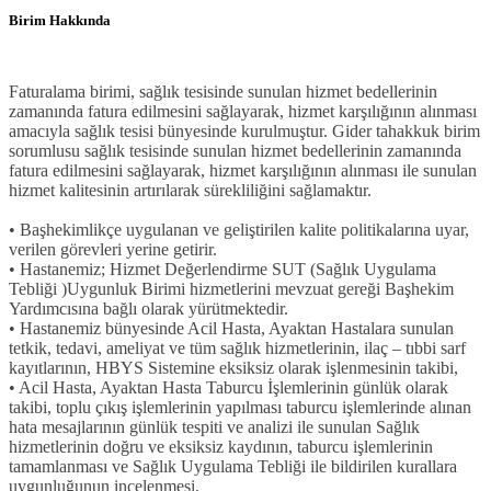
Birim Hakkında
Faturalama birimi, sağlık tesisinde sunulan hizmet bedellerinin
zamanında fatura edilmesini sağlayarak, hizmet karşılığının alınması
amacıyla sağlık tesisi bünyesinde kurulmuştur. Gider tahakkuk birim
sorumlusu sağlık tesisinde sunulan hizmet bedellerinin zamanında
fatura edilmesini sağlayarak, hizmet karşılığının alınması ile sunulan
hizmet kalitesinin artırılarak sürekliliğini sağlamaktır.
• Başhekimlikçe uygulanan ve geliştirilen kalite politikalarına uyar,
verilen görevleri yerine getirir.
• Hastanemiz; Hizmet Değerlendirme SUT (Sağlık Uygulama
Tebliği )Uygunluk Birimi hizmetlerini mevzuat gereği Başhekim
Yardımcısına bağlı olarak yürütmektedir.
• Hastanemiz bünyesinde Acil Hasta, Ayaktan Hastalara sunulan
tetkik, tedavi, ameliyat ve tüm sağlık hizmetlerinin, ilaç – tıbbi sarf
kayıtlarının, HBYS Sistemine eksiksiz olarak işlenmesinin takibi,
• Acil Hasta, Ayaktan Hasta Taburcu İşlemlerinin günlük olarak
takibi, toplu çıkış işlemlerinin yapılması taburcu işlemlerinde alınan
hata mesajlarının günlük tespiti ve analizi ile sunulan Sağlık
hizmetlerinin doğru ve eksiksiz kaydının, taburcu işlemlerinin
tamamlanması ve Sağlık Uygulama Tebliği ile bildirilen kurallara
uygunluğunun incelenmesi,