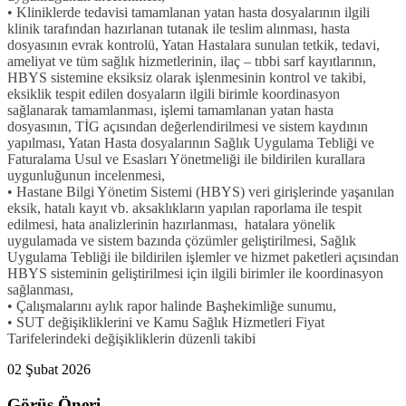
• Kliniklerde tedavisi tamamlanan yatan hasta dosyalarının ilgili
klinik tarafından hazırlanan tutanak ile teslim alınması, hasta
dosyasının evrak kontrolü, Yatan Hastalara sunulan tetkik, tedavi,
ameliyat ve tüm sağlık hizmetlerinin, ilaç – tıbbi sarf kayıtlarının,
HBYS sistemine eksiksiz olarak işlenmesinin kontrol ve takibi,
eksiklik tespit edilen dosyaların ilgili birimle koordinasyon
sağlanarak tamamlanması, işlemi tamamlanan yatan hasta
dosyasının, TİG açısından değerlendirilmesi ve sistem kaydının
yapılması, Yatan Hasta dosyalarının Sağlık Uygulama Tebliği ve
Faturalama Usul ve Esasları Yönetmeliği ile bildirilen kurallara
uygunluğunun incelenmesi,
• Hastane Bilgi Yönetim Sistemi (HBYS) veri girişlerinde yaşanılan
eksik, hatalı kayıt vb. aksaklıkların yapılan raporlama ile tespit
edilmesi, hata analizlerinin hazırlanması, hatalara yönelik
uygulamada ve sistem bazında çözümler geliştirilmesi, Sağlık
Uygulama Tebliği ile bildirilen işlemler ve hizmet paketleri açısından
HBYS sisteminin geliştirilmesi için ilgili birimler ile koordinasyon
sağlanması,
• Çalışmalarını aylık rapor halinde Başhekimliğe sunumu,
• SUT değişikliklerini ve Kamu Sağlık Hizmetleri Fiyat
Tarifelerindeki değişikliklerin düzenli takibi
02 Şubat 2026
Görüş Öneri