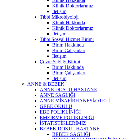
Klinik Hakkında
Klinik Doktorlarımız
İletişim
Tıbbi Mikrobiyoloji
Klinik Hakkında
Klinik Doktorlarımız
İletişim
Tıbbi Sosyal Hizmet Birimi
Birim Hakkında
Birim Çalışanları
İletişim
Çevre Sağlığı Birimi
Birim Hakkında
Birim Çalışanları
İletişim
ANNE & BEBEK
ANNE DOSTU HASTANE
ANNE SAĞLIĞI
ANNE MİSAFİRHANESİ/OTELİ
GEBE OKULU
EBE POLİKLİNİĞİ
EMZİRME POLİKLİNİĞİ
İSTATİSTİKLERİMİZ
BEBEK DOSTU HASTANE
BEBEK SAĞLIĞI