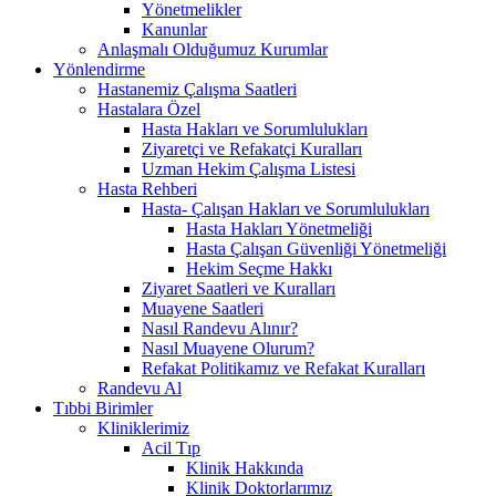
Yönetmelikler
Kanunlar
Anlaşmalı Olduğumuz Kurumlar
Yönlendirme
Hastanemiz Çalışma Saatleri
Hastalara Özel
Hasta Hakları ve Sorumlulukları
Ziyaretçi ve Refakatçi Kuralları
Uzman Hekim Çalışma Listesi
Hasta Rehberi
Hasta- Çalışan Hakları ve Sorumlulukları
Hasta Hakları Yönetmeliği
Hasta Çalışan Güvenliği Yönetmeliği
Hekim Seçme Hakkı
Ziyaret Saatleri ve Kuralları
Muayene Saatleri
Nasıl Randevu Alınır?
Nasıl Muayene Olurum?
Refakat Politikamız ve Refakat Kuralları
Randevu Al
Tıbbi Birimler
Kliniklerimiz
Acil Tıp
Klinik Hakkında
Klinik Doktorlarımız