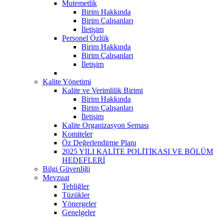
Mutemetlik
Birim Hakkında
Birim Çalışanları
İletişim
Personel Özlük
Birim Hakkında
Birim Çalışanları
İletişim
Kalite Yönetimi
Kalite ve Verimlilik Birimi
Birim Hakkında
Birim Çalışanları
İletişim
Kalite Organizasyon Şeması
Komiteler
Öz Değerlendirme Planı
2025 YILI KALİTE POLİTİKASI VE BÖLÜM
HEDEFLERİ
Bilgi Güvenliği
Mevzuat
Tebliğler
Tüzükler
Yönergeler
Genelgeler