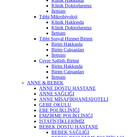
Klinik Hakkında
Klinik Doktorlarımız
İletişim
Tıbbi Mikrobiyoloji
Klinik Hakkında
Klinik Doktorlarımız
İletişim
Tıbbi Sosyal Hizmet Birimi
Birim Hakkında
Birim Çalışanları
İletişim
Çevre Sağlığı Birimi
Birim Hakkında
Birim Çalışanları
İletişim
ANNE & BEBEK
ANNE DOSTU HASTANE
ANNE SAĞLIĞI
ANNE MİSAFİRHANESİ/OTELİ
GEBE OKULU
EBE POLİKLİNİĞİ
EMZİRME POLİKLİNİĞİ
İSTATİSTİKLERİMİZ
BEBEK DOSTU HASTANE
BEBEK SAĞLIĞI