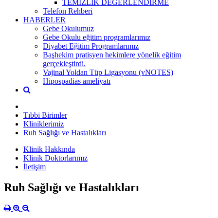
TEMİZLİK DEĞERLENDİRME
Telefon Rehberi
HABERLER
Gebe Okulumuz
Gebe Okulu eğitim programlarımız
Diyabet Eğitim Programlarımız
Başhekim pratisyen hekimlere yönelik eğitim
gerçekleştirdi.
Vajinal Yoldan Tüp Ligasyonu (vNOTES)
Hipospadias ameliyatı
Tıbbi Birimler
Kliniklerimiz
Ruh Sağlığı ve Hastalıkları
Klinik Hakkında
Klinik Doktorlarımız
İletişim
Ruh Sağlığı ve Hastalıkları