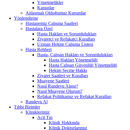
Yönetmelikler
Kanunlar
Anlaşmalı Olduğumuz Kurumlar
Yönlendirme
Hastanemiz Çalışma Saatleri
Hastalara Özel
Hasta Hakları ve Sorumlulukları
Ziyaretçi ve Refakatçi Kuralları
Uzman Hekim Çalışma Listesi
Hasta Rehberi
Hasta- Çalışan Hakları ve Sorumlulukları
Hasta Hakları Yönetmeliği
Hasta Çalışan Güvenliği Yönetmeliği
Hekim Seçme Hakkı
Ziyaret Saatleri ve Kuralları
Muayene Saatleri
Nasıl Randevu Alınır?
Nasıl Muayene Olurum?
Refakat Politikamız ve Refakat Kuralları
Randevu Al
Tıbbi Birimler
Kliniklerimiz
Acil Tıp
Klinik Hakkında
Klinik Doktorlarımız