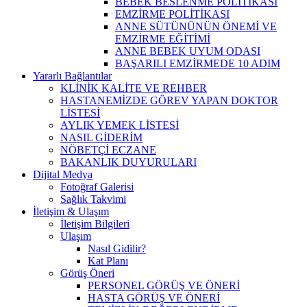
BEBEK BESLENME POLİTİKASI
EMZİRME POLİTİKASI
ANNE SÜTÜNÜNÜN ÖNEMİ VE
EMZİRME EĞİTİMİ
ANNE BEBEK UYUM ODASI
BAŞARILI EMZİRMEDE 10 ADIM
Yararlı Bağlantılar
KLİNİK KALİTE VE REHBER
HASTANEMİZDE GÖREV YAPAN DOKTOR
LİSTESİ
AYLIK YEMEK LİSTESİ
NASIL GİDERİM
NÖBETÇİ ECZANE
BAKANLIK DUYURULARI
Dijital Medya
Fotoğraf Galerisi
Sağlık Takvimi
İletişim & Ulaşım
İletişim Bilgileri
Ulaşım
Nasıl Gidilir?
Kat Planı
Görüş Öneri
PERSONEL GÖRÜŞ VE ÖNERİ
HASTA GÖRÜŞ VE ÖNERİ