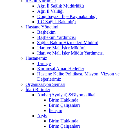
Resmi Kurumlar
Ağrı İl Sağlık Müdürlüğü
Ağrı İl Valiliği
Doğubayazıt İlçe Kaymakamlığı
T.C Sağlık Bakanlığı
Hastane Yönetimi
Başhekim
Başhekim Yardımcısı
Sağlık Bakım Hizmetleri Müdürü
İdari ve Mali İşler Müdürü
İdari ve Mali İşler Müdür Yardımcısı
Hastanemiz
Tarihçe
Kurumsal Amaç Hedefler
Hastane Kalite Politikası, Misyon, Vizyon ve
Değerlerimiz
Organizasyon Şeması
İdari Birimler
Ambar(Ayniyat) &Biyomedikal
Birim Hakkında
Birim Çalışanları
İletişim
Arşiv
Birim Hakkında
Birim Çalışanları